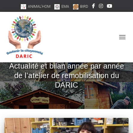
ANIMAL’HOM
EMA
BIRD
DÉPLI
Conception/Réalisation
Actualité et bilan année par année
de l’atelier de remobilisation du
DARIC