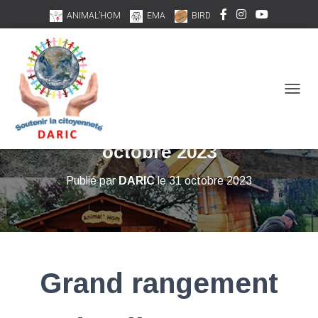
ANIMAL’HOM
EMA
BIRD
DÉPLI
Grand rangement d’Halloween –
octobre 2023
Publié par
DARIC
le
31 octobre 2023
Grand rangement