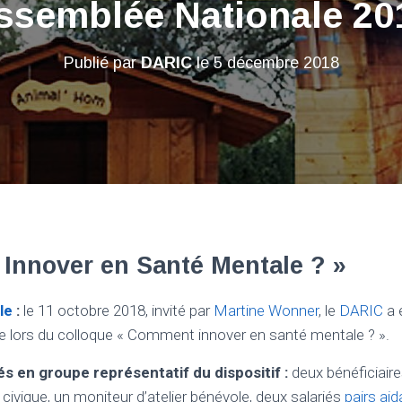
ssemblée Nationale 20
Publié par
DARIC
le
5 décembre 2018
Innover en Santé Mentale ? »
le
:
le 11 octobre 2018, invité par
Martine Wonner
, le
DARIC
a 
e lors du colloque « Comment innover en santé mentale ? ».
s en groupe représentatif du dispositif :
deux bénéficiaire
 civique, un moniteur d’atelier bénévole, deux salariés
pairs ai