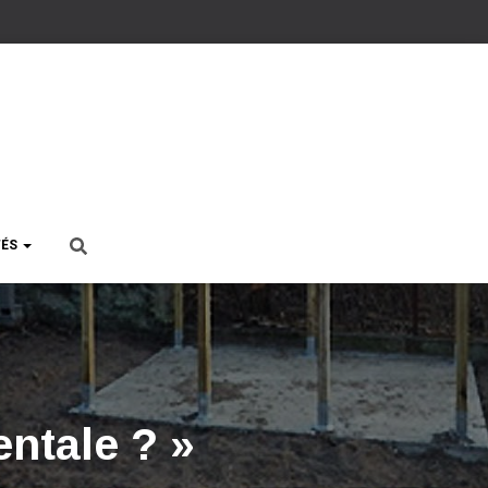
TÉS
ntale ? »