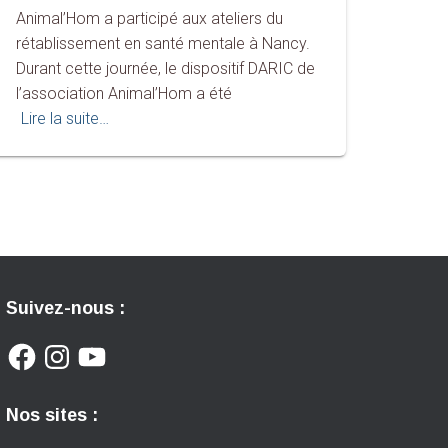
Animal’Hom a participé aux ateliers du
rétablissement en santé mentale à Nancy.
Durant cette journée, le dispositif DARIC de
l’association Animal’Hom a été
Lire la suite…
Suivez-nous :
F
I
Y
A
N
O
C
S
U
E
T
T
B
A
U
Nos sites :
O
G
B
O
R
E
K
A