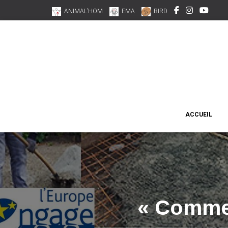
ANIMAL’HOM
EMA
BIRD
ACCUEIL
« Commen