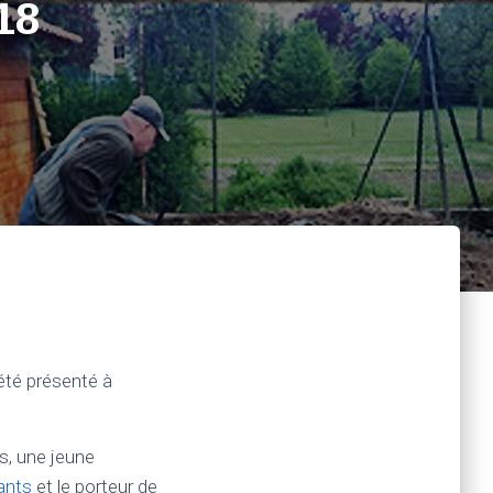
18
été présenté à
s, une jeune
dants
et le porteur de